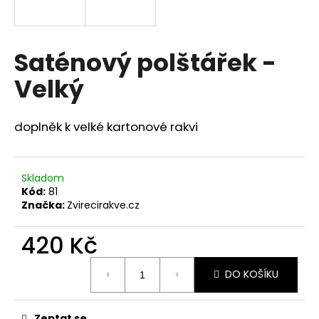
a
j
í
Saténový polštářek -
t
Velký
?
doplněk k velké kartonové rakvi
HLEDAT
Skladom
Kód:
81
Značka:
Zvirecirakve.cz
420 Kč
Měrná
DO KOŠÍKU
cena:
Zeptat se