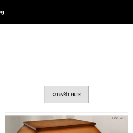
og
Co potřebujete najít?
HLEDAT
OTEVŘÍT FILTR
Kód:
48