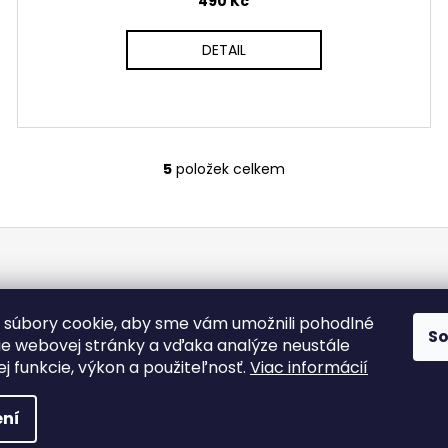
490 Kč
DETAIL
5
položek celkem
O
v
l
á
d
a
c
súbory cookie, aby sme vám umožnili pohodlné
í
S
ie webovej stránky a vďaka analýze neustále
p
jej funkcie, výkon a použiteľnosť.
Viac informácií
r
v
 vyhrazena.
ní
k
y