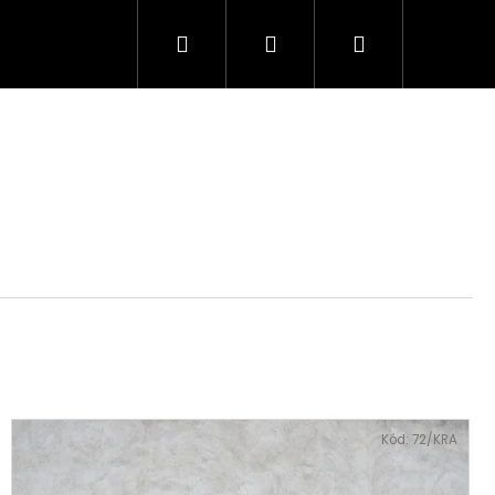
Hledat
Přihlášení
Nákupní
košík
Kód:
72/KRA