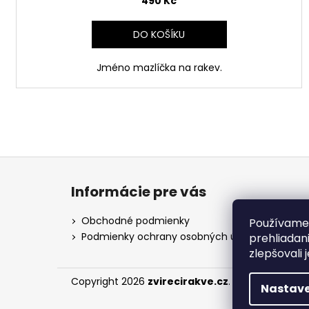
490 Kč
DO KOŠÍKU
Jméno mazlíčka na rakev.
Z
á
Informácie pre vás
p
a
Obchodné podmienky
Používame 
t
Podmienky ochrany osobných údajov
prehliadan
í
zlepšovali 
Copyright 2026
zvirecirakve.cz
. Všechna práva
Nastave