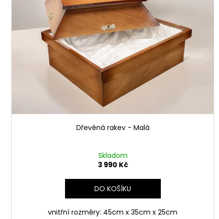
i
u
s
k
p
t
r
ů
o
d
u
k
t
ů
Dřevěná rakev - Malá
Skladom
3 990 Kč
DO KOŠÍKU
vnitřní rozměry: 45cm x 35cm x 25cm