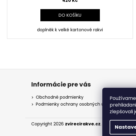
420 Kč
DO KOŠÍKU
doplněk k velké kartonové rakvi
Z
á
Informácie pre vás
p
a
Obchodné podmienky
Používame 
t
Podmienky ochrany osobných údajov
prehliadan
í
zlepšovali 
Copyright 2026
zvirecirakve.cz
. Všechna práva
Nastave