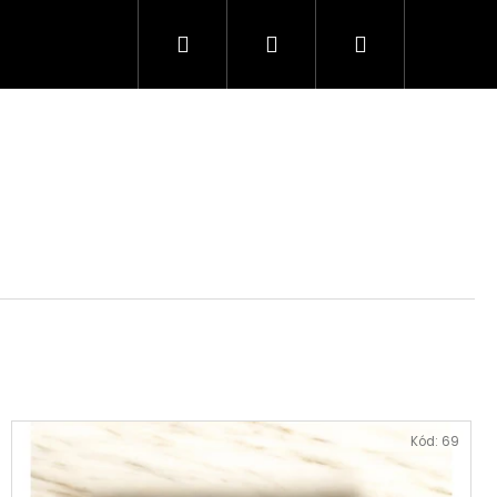
Hledat
Přihlášení
Nákupní
košík
Kód:
69