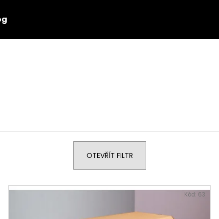
og
Co potřebujete najít?
HLEDAT
OTEVŘÍT FILTR
Kód:
63