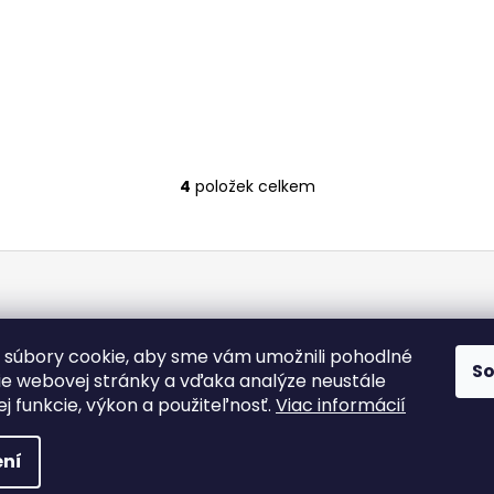
4
položek celkem
O
v
l
á
d
a
c
súbory cookie, aby sme vám umožnili pohodlné
í
S
ie webovej stránky a vďaka analýze neustále
p
jej funkcie, výkon a použiteľnosť.
Viac informácií
r
v
 vyhrazena.
ní
k
y