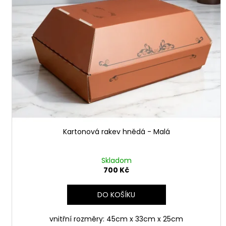
i
u
s
k
p
t
r
ů
o
d
u
k
t
ů
Kartonová rakev hnědá - Malá
Skladom
700 Kč
DO KOŠÍKU
vnitřní rozměry: 45cm x 33cm x 25cm