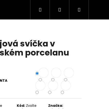
Hledat
Přihlášení
Nákupní
košík
jová svíčka v
ském porcelanu
ANTA
te
Kód:
Zvolte
Značka: