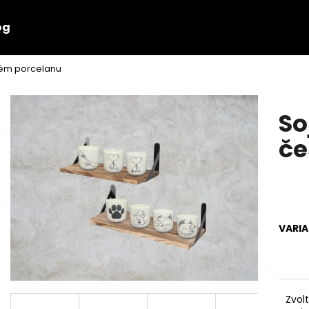
og
kém porcelanu
Co potřebujete najít?
So
HLEDAT
če
VARI
Zvol