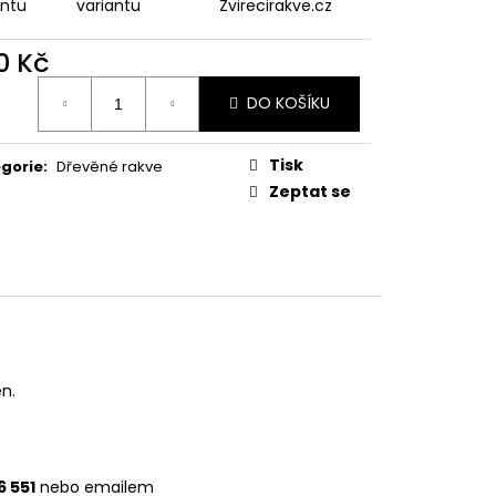
antu
variantu
Zvirecirakve.cz
0 Kč
ná
DO KOŠÍKU
:
Tisk
gorie
:
Dřevěné rakve
Zeptat se
en.
6 551
nebo emailem