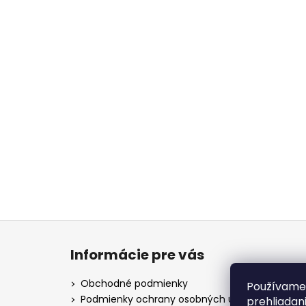
Z
á
Informácie pre vás
p
a
Obchodné podmienky
Používame 
t
Podmienky ochrany osobných údajov
prehliadan