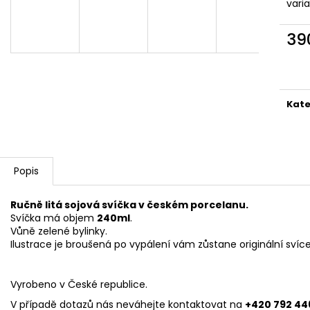
vari
39
Měr
cena
Kate
Popis
Ručně litá sojová svíčka v českém porcelanu.
Svíčka má objem
240ml
.
Vůně zelené bylinky.
Ilustrace je broušená po vypálení vám zůstane originální svíc
Vyrobeno v České republice.
V případě dotazů nás neváhejte kontaktovat na
+420 792 44